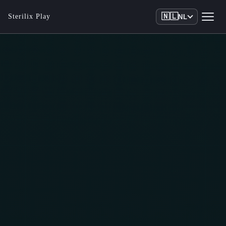
🇳🇱
Sterilix Play
NL